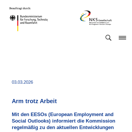
Direkt
Direkt
Direkt
Direkt
Bundesministerium
NKS
zum
zum
zur
zur
für
Gesellschaft
Inhalt
Hauptmenu
Suche
Fußleiste
Forschung,
(Eingabetaste)
(Eingabetaste)
(Eingabetaste)
(Enter)
Technologie
und
Raumfahrt
03.03.2026
Arm trotz Arbeit
Mit den EESOs (
European Employment and
Social Outlooks
) informiert die Kommission
regelmäßig zu den aktuellen Entwicklungen