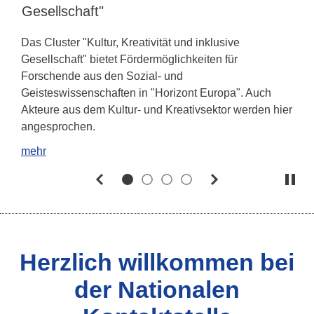
Gesellschaft"
M
w
Das Cluster "Kultur, Kreativität und inklusive
S
Gesellschaft" bietet Fördermöglichkeiten für
W
Forschende aus den Sozial- und
Geisteswissenschaften in "Horizont Europa". Auch
m
Akteure aus dem Kultur- und Kreativsektor werden hier
angesprochen.
mehr
1
2
3
4
Paus
Herzlich willkommen bei
der Nationalen