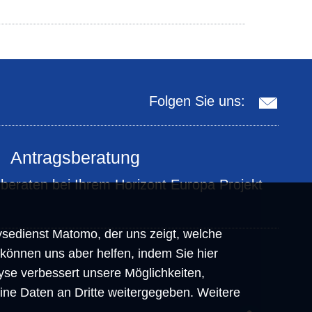
Folgen Sie uns:
Antragsberatung
 beraten bei Ihrem Horizont Europa Projekt
sedienst Matomo, der uns zeigt, welche
 können uns aber helfen, indem Sie hier
yse verbessert unsere Möglichkeiten,
eine Daten an Dritte weitergegeben. Weitere