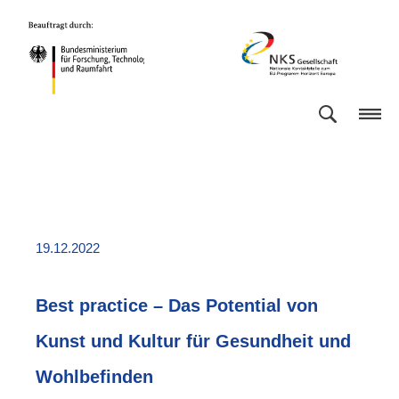
Direkt
Direkt
Direkt
Direkt
Bundesministerium
NKS
zum
zum
zur
zur
für
Gesellschaft
Inhalt
Hauptmenu
Suche
Fußleiste
Forschung,
(Eingabetaste)
(Eingabetaste)
(Eingabetaste)
(Enter)
Technologie
und
Raumfahrt
19.12.2022
Best practice – Das Potential von
Kunst und Kultur für Gesundheit und
Wohlbefinden