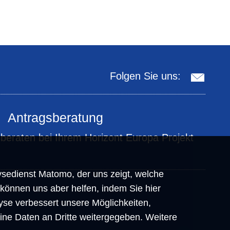
Folgen Sie uns:
Antragsberatung
 beraten bei Ihrem Horizont Europa Projekt
sedienst Matomo, der uns zeigt, welche
 können uns aber helfen, indem Sie hier
yse verbessert unsere Möglichkeiten,
eine Daten an Dritte weitergegeben. Weitere