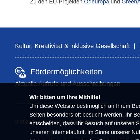
Zu den EU-Projekten
Odeuropa
und
GreenA
Kultur, Kreativität & inklusive Gesellschaft
Fördermöglichkeiten
Aktuelle Aufrufe und Ausschreibungen
Wir bitten um Ihre Mithilfe!
Um diese Website bestmöglich an Ihrem Bed
Seiten besonders oft besucht werden. Ihr Be
© 2026 Nationale Kontaktstelle Gesellschaft
Impress
entscheiden, dass Ihr Besuch auf unseren S
unseren Internetauftritt im Sinne unserer N