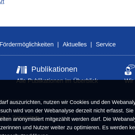
rt
Fördermöglichkeiten
Aktuelles
Service
Publikationen
Alle Publikationen im Überblick
Wir
arf auszurichten, nutzen wir Cookies und den Webanaly
such wird von der Webanalyse derzeit nicht erfasst. Sie
um
Datenschutz
eiten anonymisiert mitgezählt werden darf. Die Webanal
utzerinnen und Nutzer weiter zu optimieren. Es werden k