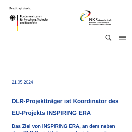
Direkt
Direkt
Direkt
Direkt
Bundesministerium
NKS
zum
zum
zur
zur
für
Gesellschaft
Inhalt
Hauptmenu
Suche
Fußleiste
Forschung,
(Eingabetaste)
(Eingabetaste)
(Eingabetaste)
(Enter)
Technologie
und
Raumfahrt
21.05.2024
DLR-Projektträger ist Koordinator des
EU-Projekts INSPIRING ERA
Das Ziel von
INSPIRING ERA
, an dem neben