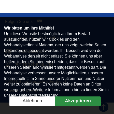
Folgen Sie uns:
Wir bitten um Ihre Mithilfe!
Um diese Website bestmöglich an Ihrem Bedarf
Fördermöglichkeiten
auszurichten, nutzen wir Cookies und den
Webanalysedienst Matomo, der uns zeigt, welche Seiten
besonders oft besucht werden. Ihr Besuch wird von der
Publikationen
Webanalyse derzeit nicht erfasst. Sie können uns aber
helfen, indem Sie hier entscheiden, dass Ihr Besuch auf
Antragsberatung
unseren Seiten anonymisiert mitgezählt werden darf. Die
Webanalyse verbessert unsere Möglichkeiten, unseren
Internetauftritt im Sinne unserer Nutzerinnen und Nutzer
© 2026 Nationale Kontaktstelle Gesellschaft
weiter zu optimieren. Es werden keine Daten an Dritte
weitergegeben. Weitere Informationen hierzu finden Sie in
Impressum
Datenschutz
unserer
Datenschutzerklärung
.
Ablehnen
Akzeptieren