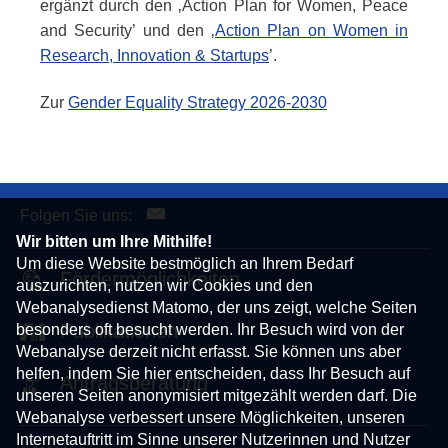
ergänzt durch den ‚
Action Plan for Women, Peace
and Security
’ und den ‚
Action Plan on Women in
Research, Innovation & Startups
’.
Zur
Gender Equality Strategy 2026-2030
Folgen Sie uns:
Wir bitten um Ihre Mithilfe!
Um diese Website bestmöglich an Ihrem Bedarf
Fördermöglichkeiten
auszurichten, nutzen wir Cookies und den
Webanalysedienst Matomo, der uns zeigt, welche Seiten
besonders oft besucht werden. Ihr Besuch wird von der
Publikationen
Webanalyse derzeit nicht erfasst. Sie können uns aber
helfen, indem Sie hier entscheiden, dass Ihr Besuch auf
Antragsberatung
unseren Seiten anonymisiert mitgezählt werden darf. Die
Webanalyse verbessert unsere Möglichkeiten, unseren
Internetauftritt im Sinne unserer Nutzerinnen und Nutzer