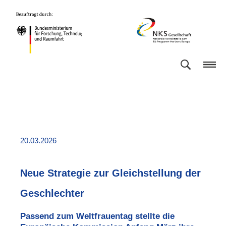
Direkt
Direkt
Direkt
Direkt
Bundesministerium
NKS
zum
zum
zur
zur
für
Gesellschaft
Inhalt
Hauptmenu
Suche
Fußleiste
Forschung,
(Eingabetaste)
(Eingabetaste)
(Eingabetaste)
(Enter)
Technologie
und
Raumfahrt
20.03.2026
Neue Strategie zur Gleichstellung der
Geschlechter
Passend zum Weltfrauentag stellte die