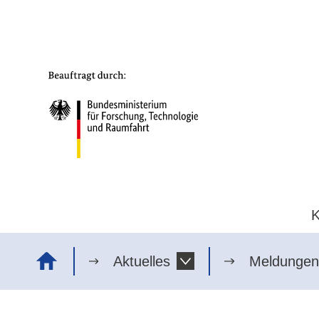
Direkt
Direkt
Direkt
Direkt
zum
zum
zur
zur
Inhalt
Hauptmenu
Suche
Fußleiste
(Eingabetaste)
(Eingabetaste)
(Eingabetaste)
(Enter)
Bundesministerium
für
Forschung,
Technologie
und
Raumfahrt
K
Startseite
Aktuelles
Meldungen