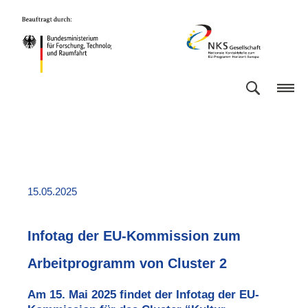
Direkt
Direkt
Direkt
Direkt
Bundesministerium
NKS
zum
zum
zur
zur
für
Gesellschaft
Inhalt
Hauptmenu
Suche
Fußleiste
Forschung,
(Eingabetaste)
(Eingabetaste)
(Eingabetaste)
(Enter)
Technologie
und
Raumfahrt
15.05.2025
Infotag der EU-Kommission zum
Arbeitprogramm von Cluster 2
Am 15. Mai 2025 findet der Infotag der EU-