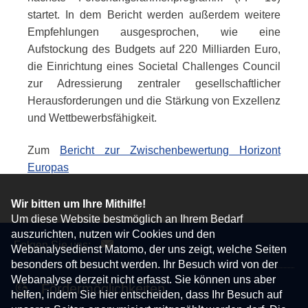
startet. In dem Bericht werden außerdem weitere
Empfehlungen ausgesprochen, wie eine
Aufstockung des
Budgets
auf 220 Milliarden Euro,
die Einrichtung eines
Societal Challenges Council
zur Adressierung zentraler gesellschaftlicher
Herausforderungen und die Stärkung von Exzellenz
und Wettbewerbsfähigkeit.
Zum
Bericht zur Zwischenbewertung Horizont
Europas
Wir bitten um Ihre Mithilfe!
Um diese Website bestmöglich an Ihrem Bedarf
auszurichten, nutzen wir Cookies und den
Folgen Sie uns:
Webanalysedienst Matomo, der uns zeigt, welche Seiten
besonders oft besucht werden. Ihr Besuch wird von der
Webanalyse derzeit nicht erfasst. Sie können uns aber
Fördermöglichkeiten
helfen, indem Sie hier entscheiden, dass Ihr Besuch auf