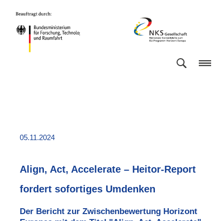
Direkt
Direkt
Direkt
Direkt
Bundesministerium
NKS
zum
zum
zur
zur
für
Gesellschaft
Inhalt
Hauptmenu
Suche
Fußleiste
Forschung,
(Eingabetaste)
(Eingabetaste)
(Eingabetaste)
(Enter)
Technologie
und
Raumfahrt
05.11.2024
Align, Act, Accelerate – Heitor-Report
fordert sofortiges Umdenken
Der Bericht zur Zwischenbewertung Horizont