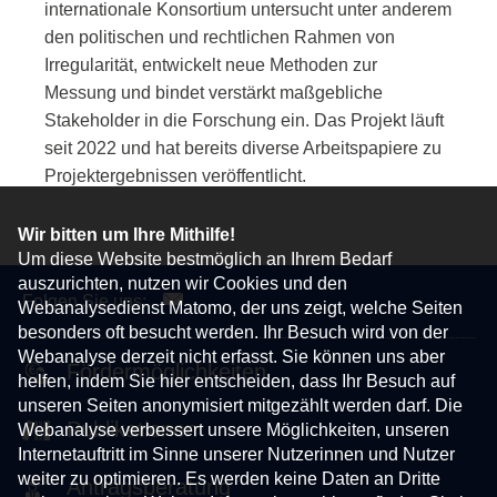
internationale Konsortium untersucht unter anderem
den politischen und rechtlichen Rahmen von
Irregularität, entwickelt neue Methoden zur
Messung und bindet verstärkt maßgebliche
Stakeholder
in die Forschung ein. Das Projekt läuft
seit 2022 und hat bereits diverse Arbeitspapiere zu
Projektergebnissen veröffentlicht.
Wir bitten um Ihre Mithilfe!
Um diese Website bestmöglich an Ihrem Bedarf
auszurichten, nutzen wir Cookies und den
Folgen Sie uns:
Webanalysedienst Matomo, der uns zeigt, welche Seiten
besonders oft besucht werden. Ihr Besuch wird von der
Webanalyse derzeit nicht erfasst. Sie können uns aber
Fördermöglichkeiten
helfen, indem Sie hier entscheiden, dass Ihr Besuch auf
unseren Seiten anonymisiert mitgezählt werden darf. Die
Publikationen
Webanalyse verbessert unsere Möglichkeiten, unseren
Internetauftritt im Sinne unserer Nutzerinnen und Nutzer
weiter zu optimieren. Es werden keine Daten an Dritte
Antragsberatung