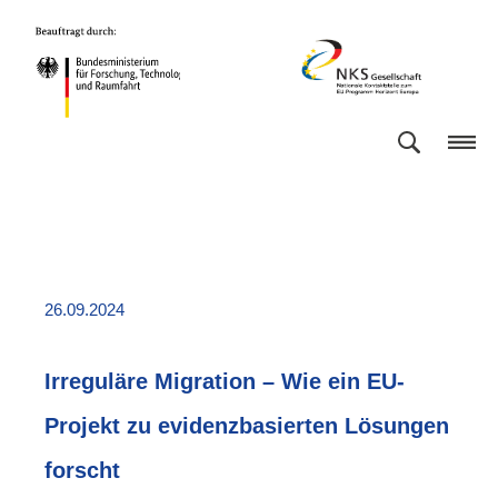
Direkt
Direkt
Direkt
Direkt
Bundesministerium
NKS
zum
zum
zur
zur
für
Gesellschaft
Inhalt
Hauptmenu
Suche
Fußleiste
Forschung,
(Eingabetaste)
(Eingabetaste)
(Eingabetaste)
(Enter)
Technologie
und
Raumfahrt
26.09.2024
Irreguläre Migration – Wie ein EU-
Projekt zu evidenzbasierten Lösungen
forscht