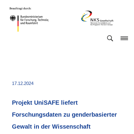
Direkt
Direkt
Direkt
Direkt
Bundesministerium
NKS
zum
zum
zur
zur
für
Gesellschaft
Inhalt
Hauptmenu
Suche
Fußleiste
Forschung,
(Eingabetaste)
(Eingabetaste)
(Eingabetaste)
(Enter)
Technologie
und
Raumfahrt
17.12.2024
Projekt UniSAFE liefert
Forschungsdaten zu genderbasierter
Gewalt in der Wissenschaft